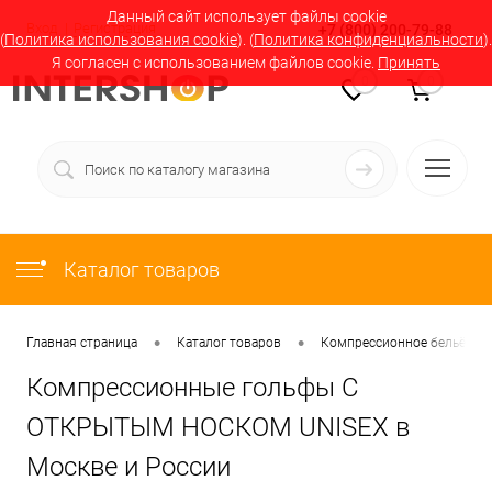
Данный сайт использует файлы cookie
Вход
Регистрация
+7 (800) 200-79-88
(
Политика использования cookie
). (
Политика конфиденциальности
).
Я согласен с использованием файлов cookie.
Принять
0
0
Каталог товаров
•
•
Главная страница
Каталог товаров
Компрессионное бельё в М
Компрессионные гольфы С
ОТКРЫТЫМ НОСКОМ UNISEX в
Москве и России