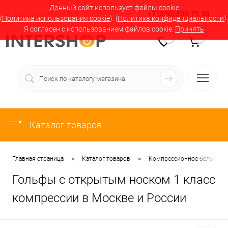
Данный сайт использует файлы cookie
Вход
Регистрация
+7 (800) 200-79-88
(
Политика использования cookie
). (
Политика конфиденциальности
).
Я согласен с использованием файлов cookie.
Принять
0
0
Каталог товаров
•
•
Главная страница
Каталог товаров
Компрессионное бельё в М
Гольфы с открытым носком 1 класс
компрессии в Москве и России