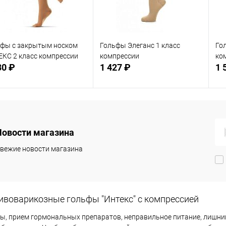
фы с закрытым носком
Гольфы Элеганс 1 класс
Го
КС 2 класс компрессии
компрессии
ко
30 ₽
1 427 ₽
1 
Подписаться
Подписаться
Новости магазина
 избранное
В избранное
Недоступно
Недоступно
вежие новости магазина
ивоварикозные гольфы "Интекс" с компрессией
ы, прием гормональных препаратов, неправильное питание, лишний