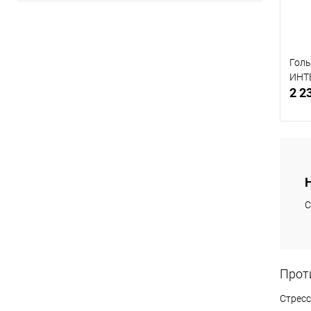
Голь
ИНТЕ
2 2
В
С
Прот
Стресс