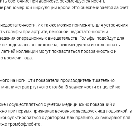
ть состояние при варикозе, рекомендуется носить
е равномерной циркуляции крови. Это обеспечивается за счет
недостаточности. Их также можно применять для устранения
ить гольфы при артрите, венозной недостаточности и
оведения операционных вмешательств. Гольфы подойдут для
 не поднялась выше колена, рекомендуется использовать
 летней коллекции могут похвастаться прозрачностью и
о времени года.
мого на ноги. Эти показатели производитель тщательно
 миллиметрах ртутного столба. В зависимости от целей их
лжен осуществляться с учетом медицинских показаний и
но при первых признаках венозных звездочек над лодыжкой, в
проконсультироваться с доктором. Как правило, их выбирают для
акже тромбофлебита.