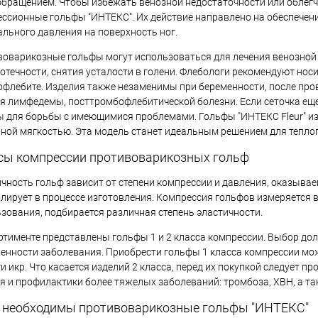
бращением. Чтобы избежать венозной недостаточности или облегчи
ссионные гольфы "ИНТЕКС". Их действие направлено на обеспечени
льного давления на поверхность ног.
оварикозные гольфы могут использоваться для лечения венозной 
 отечности, снятия усталости в голени. Флебологи рекомендуют нос
флебите. Изделия также незаменимы при беременности, после пр
я лимфедемы, посттромбофлебитической болезни. Если сеточка еще
 для борьбы с имеющимися проблемами. Гольфы "ИНТЕКС Fleur" из
ной мягкостью. Эта модель станет идеальным решением для теплог
сы компрессии противоварикозных гольф
чность гольф зависит от степени компрессии и давления, оказывае
лирует в процессе изготовления. Компрессия гольфов измеряется в
зования, подбирается различная степень эластичности.
ртименте представлены гольфы 1 и 2 класса компрессии. Выбор до
нности заболевания. Приобрести гольфы 1 класса компрессии мож
и икр. Что касается изделий 2 класса, перед их покупкой следует 
я и профилактики более тяжелых заболеваний: тромбоза, ХВН, а т
 необходимы противоварикозные гольфы "ИНТЕКС"