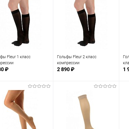
фы Fleur 1 класс
Гольфы Fleur 2 класс
Го
прессии
компрессии
кл
30 ₽
2 890 ₽
1 
Подписаться
Подписаться
 избранное
В избранное
Недоступно
Недоступно