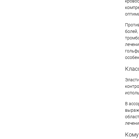
кровоо
компре
оптима
Против
болей,
тромбо
лечени
гольфы
особен
Клас
Эласти
контро
исполь
В ассо
выраже
област
лечени
Кому