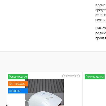
Кроме 
предст
открыт
нижних
Гольфы
подобр
произв
Рекомендуем
Рекомендуем
Хит продаж
Новинка