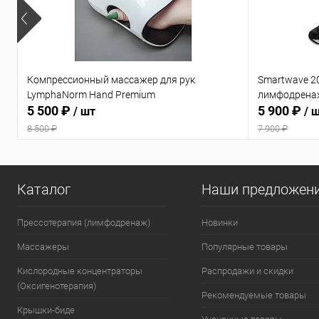
Компрессионный массажер для рук
Smartwave 2
LymphaNorm Hand Premium
лимфодрена
5 500 ₽
5 900 ₽
/ шт
/ 
8 500 ₽
7 900 ₽
Каталог
Наши предложен
Прессотерапия (лимфодренаж)
Новинки
Массажеры
Популярные товары
Кислородные концентраторы
Распродажи и скидки
(Оксигенотерапия)
Рекомендуемые товары
Крышки-биде