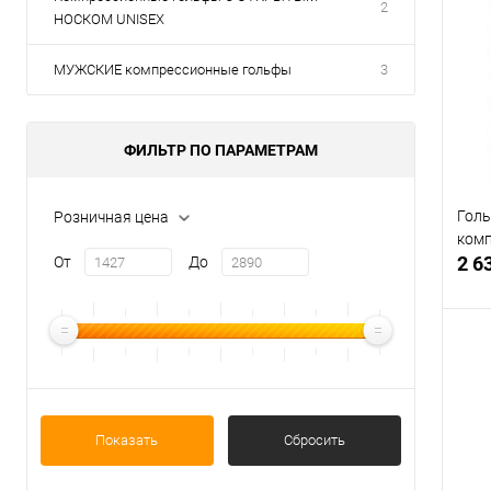
2
НОСКОМ UNISEX
МУЖСКИЕ компрессионные гольфы
3
ФИЛЬТР ПО ПАРАМЕТРАМ
Голь
Розничная цена
ком
2 6
От
До
В
Показать
Сбросить