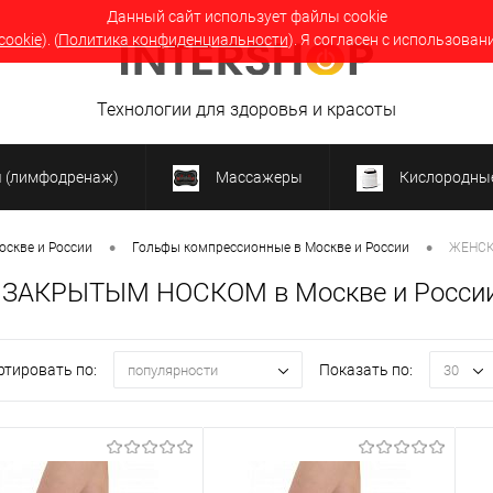
Данный сайт использует файлы cookie
cookie
). (
Политика конфиденциальности
). Я согласен с использован
Технологии для здоровья и красоты
я (лимфодренаж)
Массажеры
Кислородные
•
•
оскве и России
Гольфы компрессионные в Москве и России
ЖЕНСК
 ЗАКРЫТЫМ НОСКОМ в Москве и Росси
ртировать по:
Показать по:
популярности
30