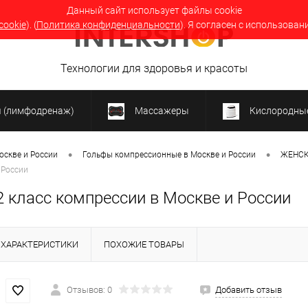
Данный сайт использует файлы cookie
cookie
). (
Политика конфиденциальности
). Я согласен с использован
Технологии для здоровья и красоты
я (лимфодренаж)
Массажеры
Кислородные
•
•
оскве и России
Гольфы компрессионные в Москве и России
ЖЕНСК
 России
класс компрессии в Москве и России
ХАРАКТЕРИСТИКИ
ПОХОЖИЕ ТОВАРЫ
Отзывов: 0
Добавить отзыв