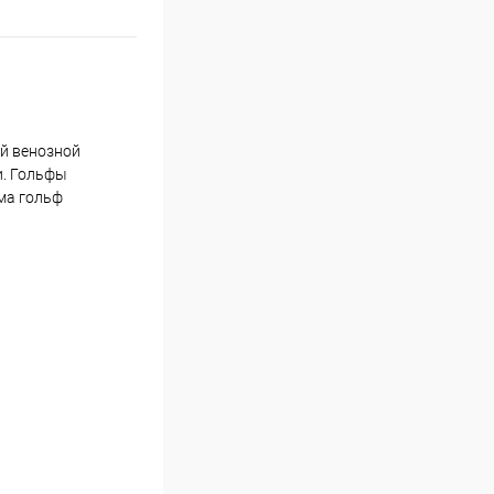
ой венозной
и. Гольфы
ма гольф