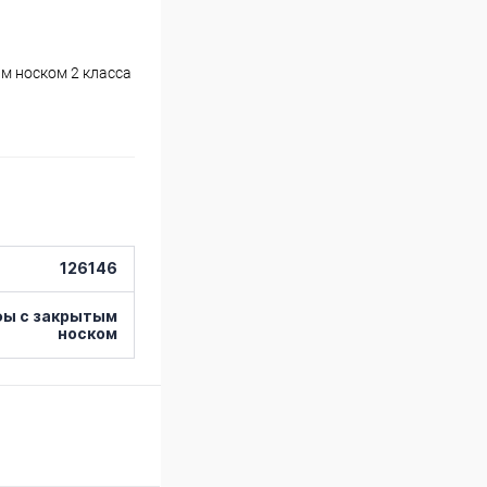
м носком 2 класса
126146
фы с закрытым
носком