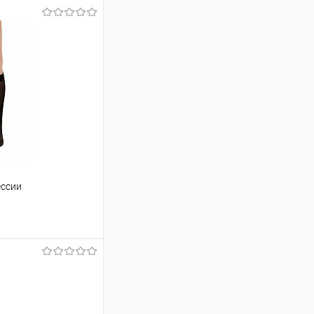
ессии
аться
Недоступно