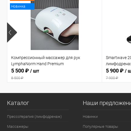
Новинка
Компрессионный массажер для рук
Smartwave 2
LymphaNorm Hand Premium
лимфодрена
5 500 ₽
5 900 ₽
/ шт
/ 
8 500 ₽
7 900 ₽
Каталог
Наши предложен
Прессотерапия (лимфодренаж)
Новинки
Массажеры
Популярные товары