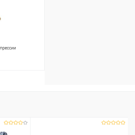
мпрессии
аться
Недоступно