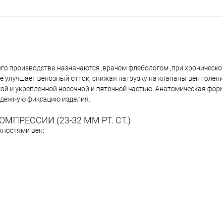
го производства назначаются ;врачом флебологом ;при хроническ
е улучшает венозный отток, снижая нагрузку на клапаны вен голен
кой и укрепленной носочной и пяточной частью. Анатомическая фор
адежную фиксацию изделия.
ПРЕССИИ (23-32 ММ РТ. СТ.)
хностями вен;