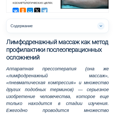
косметологических целях.
осложнений
Лечебные учреждения
используют аппаратный
лимфодренаж как
продвинутый метод
профилактики осложнений
Содержание
после операций, который
теперь доступен и в
домашних условиях.
Лимфодренажный массаж как метод
профилактики послеоперационных
осложнений
Аппаратная прессотерапия (она же
«лимфодренажный массаж»,
«пневматическая компрессия» и множество
других подобных терминов) — серьезное
изобретение человечества, которое еще
только находится в стадии изучения.
Ежегодно проводится множество