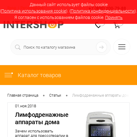
Данный сайт использует файлы cookie
Вход
Регистрация
+7 (800) 200-79-88
(
Политика использования cookie
). (
Политика конфиденциальности
).
Я согласен с использованием файлов cookie.
Принять
0
0
Каталог товаров
•
•
Главная страница
Статьи
Лимфодренажные аппараты дома
01.ноя.2018
Лимфодренажные
аппараты дома
Зачем использовать
аппарат для прессотерапии в