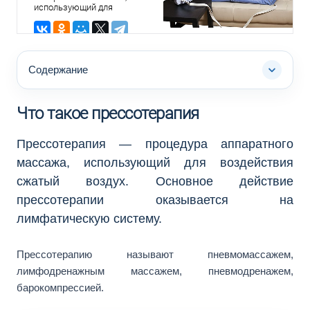
использующий для
воздействия сжатый воздух.
Прессотерапию называют
пневмомассажем,
лимфодренажным
массажем,
Содержание
пневмодренажем,
барокомпрессией.
Что такое прессотерапия
Прессотерапия — процедура аппаратного
массажа, использующий для воздействия
сжатый воздух. Основное действие
прессотерапии оказывается на
лимфатическую систему.
Прессотерапию называют пневмомассажем,
лимфодренажным массажем, пневмодренажем,
барокомпрессией.