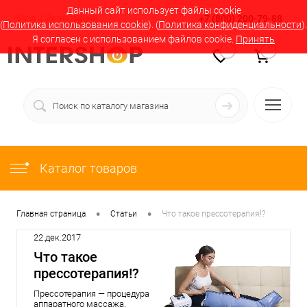
Данный сайт использует файлы cookie
Вход
Регистрация
+7 (800) 200-79-88
(
Политика использования cookie
). (
Политика конфиденциальности
).
Я согласен с использованием файлов cookie.
Принять
0
0
Каталог товаров
•
•
Главная страница
Статьи
Что такое прессотерапия!?
22.дек.2017
Что такое
прессотерапия!?
Прессотерапия — процедура
аппаратного массажа,