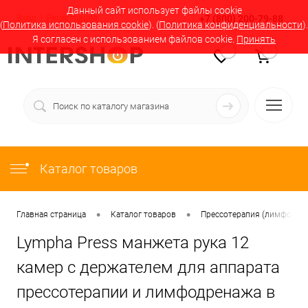
Данный сайт использует файлы cookie
Вход
Регистрация
+7 (800) 200-79-88
(
Политика использования cookie
). (
Политика конфиденциальности
).
Я согласен с использованием файлов cookie.
Принять
0
0
Каталог товаров
•
•
Главная страница
Каталог товаров
Прессотерапия (лимфодрен
Lympha Press манжета рука 12
камер с держателем для аппарата
прессотерапии и лимфодренажа в