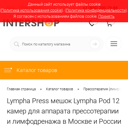
Данный сайт использует файлы cookie
Вход
Регистрация
+7 (800) 200-79-88
(
Политика использования cookie
). (
Политика конфиденциальности
).
Я согласен с использованием файлов cookie.
Принять
0
0
Каталог товаров
•
•
Главная страница
Каталог товаров
Прессотерапия (лимфодрен
Lympha Press мешок Lympha Pod 12
камер для аппарата прессотерапии
и лимфодренажа в Москве и России