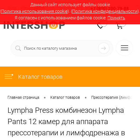
Данный сайт использует файлы cookie
Вход
Регистрация
+7 (800) 200-79-88
(
Политика использования cookie
). (
Политика конфиденциальности
).
Я согласен с использованием файлов cookie.
Принять
0
0
Каталог товаров
•
•
Главная страница
Каталог товаров
Прессотерапия (лимфодрен
Lympha Press комбинезон Lympha
Pants 12 камер для аппарата
прессотерапии и лимфодренажа в