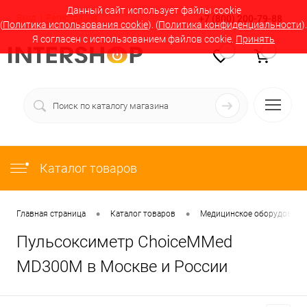
Данный сайт использует файлы cookie
Вход
Регистрация
+7 (800) 200-79-88
(
Политика использования cookie
). (
Политика конфиденциальности
).
Я согласен с использованием файлов cookie.
Принять
0
0
Каталог товаров
•
•
Главная страница
Каталог товаров
Медицинское оборудование
Пульсоксиметр ChoiceMMed
MD300M в Москве и России