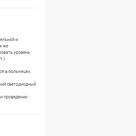
ельной и
к же
ровать уровень
т.)
я в больницах,
ркий светодиодный
ри проведении