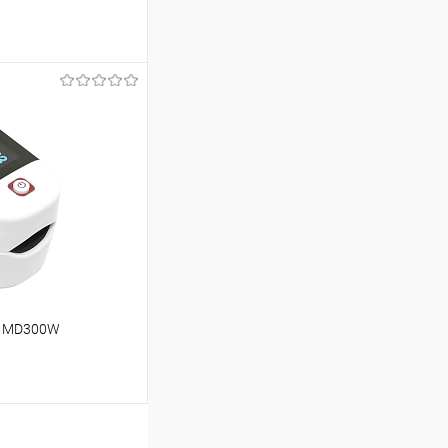
аться
Недоступно
d MD300W
аться