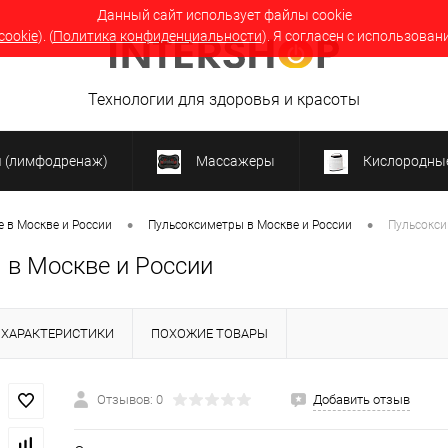
Данный сайт использует файлы cookie
cookie
). (
Политика конфиденциальности
). Я согласен с использован
Технологии для здоровья и красоты
я (лимфодренаж)
Массажеры
Кислородные
•
•
 в Москве и России
Пульсоксиметры в Москве и России
Пульсокси
в Москве и России
ХАРАКТЕРИСТИКИ
ПОХОЖИЕ ТОВАРЫ
Отзывов: 0
Добавить отзыв