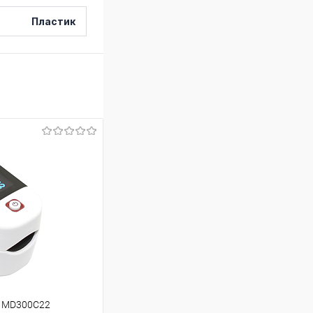
Пластик
d MD300C22