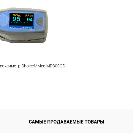
ое
Недоступно
В избранное
ьсоксиметр ChoiceMMed MD300C5
Подписаться
ое
Недоступно
САМЫЕ ПРОДАВАЕМЫЕ ТОВАРЫ