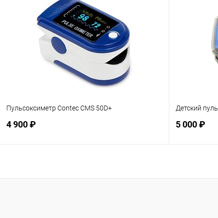
В избранное
Недоступно
В избранн
Пульсоксиметр Contec CMS 50D+
Детский пул
4 900 ₽
5 000 ₽
Подписаться
В избранное
Недоступно
В избранн