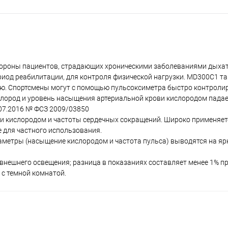
тороны пациентов, страдающих хроническими заболеваниями дыхат
иод реабилитации, для контроля физической нагрузки. MD300C1 та
ю. Спортсмены могут с помощью пульсоксиметра быстро контроли
слород и уровень насыщения артериальной крови кислородом падае
07.2016 № ФСЗ 2009/03850
и кислородом и частоты сердечных сокращений. Широко применяетс
 для частного использования.
раметры (насыщение кислородом и частота пульса) выводятся на я
внешнего освещения; разница в показаниях составляет менее 1% п
 с темной комнатой.