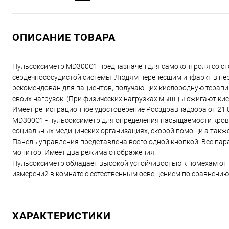
ОПИСАНИЕ ТОВАРА
Пульсоксиметр MD300C1 предназначен для самоконтроля со с
сердечнососудистой системы. Людям перенесшим инфаркт в пер
рекомендован для пациентов, получающих кислородную терапи
своих нагрузок. (При физических нагрузках мышцы сжигают ки
Имеет регистрационное удостоверение Росздравнадзора от 21.
MD300C1 - пульсоксиметр для определения насыщаемости кров
социальных медицинских организациях, скорой помощи а также
Панель управления представлена всего одной кнопкой. Все па
монитор. Имеет два режима отображения.
Пульсоксиметр обладает высокой устойчивостью к помехам от 
измерений в комнате с естественным освещением по сравнению
ХАРАКТЕРИСТИКИ