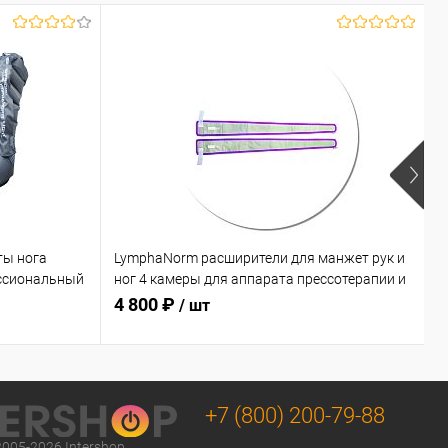
ты нога
LymphaNorm расширители для манжет рук и
L
ссиональный
ног 4 камеры для аппарата прессотерапии и
к
лимфодренажа
л
4 800 ₽
1
/ шт
соты
+7 (800) 200-79-88
2005-2026 Intershop