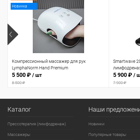
Новинка
Компрессионный массажер для рук
Smartwave 2
LymphaNorm Hand Premium
лимфодрена
5 500 ₽
5 900 ₽
/ шт
/ 
8 500 ₽
7 900 ₽
Каталог
Наши предложен
Прессотерапия (лимфодренаж)
Новинки
Массажеры
Популярные товары