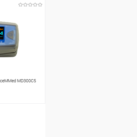
аться
Недоступно
oiceMMed MD300C5
аться
Недоступно