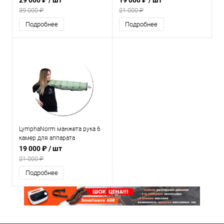
29 000 ₽
/ шт
19 000 ₽
/ шт
лимфодренажа
лимфодренажа
39 000 ₽
21 000 ₽
Подробнее
Подробнее
LymphaNorm манжета рука 6
камер для аппарата
прессотерапии и
19 000 ₽
/ шт
лимфодренажа
21 000 ₽
Подробнее