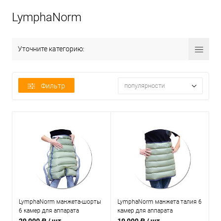
LymphaNorm
Уточните категорию:
Фильтр
популярности
LymphaNorm манжета-шорты
LymphaNorm манжета талия 6
6 камер для аппарата
камер для аппарата
прессотерапии и
прессотерапии и