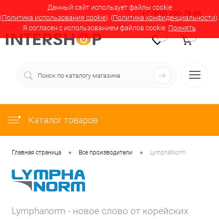
Данный сайт использует файлы cookie
Вход
Регистрация
+7 (800) 200-79-88
(
Политика использования cookie
). (
Политика конфиденциальности
).
Я согласен с использованием файлов cookie.
Принять
0
0
Каталог товаров
•
•
Главная страница
Все производители
LymphaNorm
Lymphanorm - новое слово от корейских