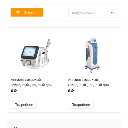
Фильтр
популярности
Аппарат лазерный,
Аппарат лазерный,
гибридный, диодный для
гибридный, диодный для
удаления волос MBT Honor
удаления волос MBT Honor
0 ₽
0 ₽
ICE Compact с
ICE с принадлежностями.
принадлежностями.
Подробнее
Подробнее