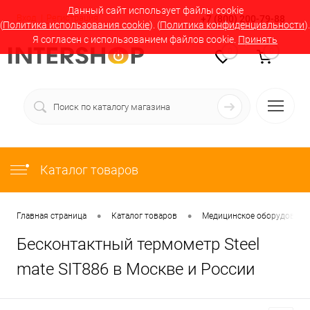
Данный сайт использует файлы cookie
Вход
Регистрация
+7 (800) 200-79-88
(
Политика использования cookie
). (
Политика конфиденциальности
).
Я согласен с использованием файлов cookie.
Принять
0
0
Каталог товаров
•
•
Главная страница
Каталог товаров
Медицинское оборудование
Бесконтактный термометр Steel
mate SIT886 в Москве и России