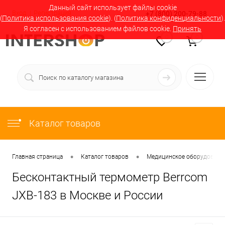
Данный сайт использует файлы cookie
Вход
Регистрация
+7 (800) 200-79-88
(
Политика использования cookie
). (
Политика конфиденциальности
).
Я согласен с использованием файлов cookie.
Принять
0
0
Каталог товаров
•
•
Главная страница
Каталог товаров
Медицинское оборудование
Бесконтактный термометр Berrcom
JXB-183 в Москве и России