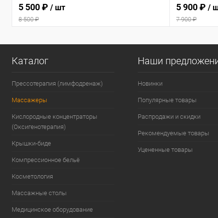
5 500 ₽
5 900 ₽
/ шт
/ 
8 500 ₽
7 900 ₽
Каталог
Наши предложен
Прессотерапия (лимфодренаж)
Новинки
Массажеры
Популярные товары
Кислородные концентраторы
Распродажи и скидки
(Оксигенотерапия)
Рекомендуемые товары
Крышки-биде
Уцененные товары
Компрессионное бельё
Косметология
Массажные столы
Медицинское оборудование