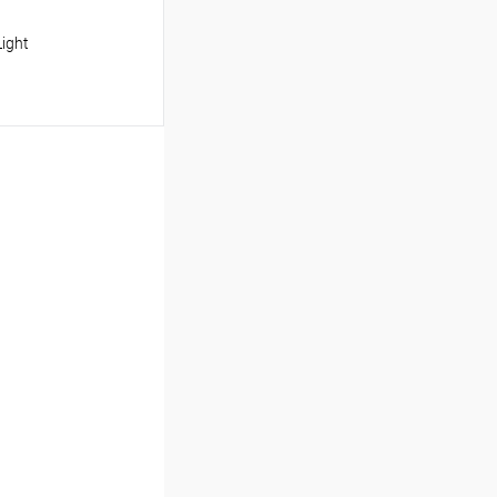
ight
аться
Недоступно