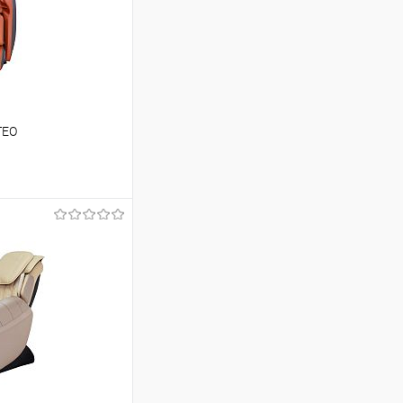
TEO
аться
Недоступно