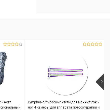
ты нога
LymphaNorm расширители для манжет рук и
L
ссиональный
ног 4 камеры для аппарата прессотерапии и
к