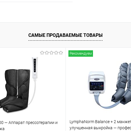
Подписаться
ое
Недоступно
САМЫЕ ПРОДАВАЕМЫЕ ТОВАРЫ
Рекомендуем
LymphaNorm Balance + 2 манже
00 — Аппарат прессотерапии и
улучшенная выкройка — профе
жа