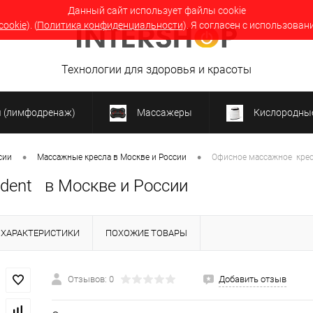
Данный сайт использует файлы cookie
cookie
). (
Политика конфиденциальности
). Я согласен с использован
Технологии для здоровья и красоты
я (лимфодренаж)
Массажеры
Кислородные
•
•
сии
Массажные кресла в Москве и России
Офисное массажное кресл
dent в Москве и России
ХАРАКТЕРИСТИКИ
ПОХОЖИЕ ТОВАРЫ
Отзывов: 0
Добавить отзыв