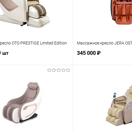
есло OTO PRESTIGE Limited Edition
Массажное кресло JERA OS
345 000 ₽
/ шт
Подпис
Подписаться
В избранное
ое
Недоступно