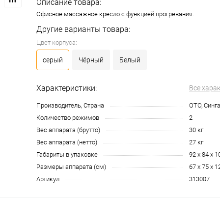
Описание товара:
Офисное массажное кресло с функцией прогревания.
Другие варианты товара:
Цвет корпуса:
серый
Чёрный
Белый
Характеристики:
Все хара
Производитель, Страна
OTO, Синг
Количество режимов
2
Вес аппарата (брутто)
30 кг
Вес аппарата (нетто)
27 кг
Габариты в упаковке
92 х 84 х 
Размеры аппарата (см)
67 х 75 х 1
Артикул
313007