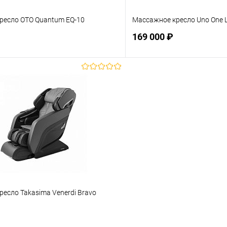
ресло OTO Quantum EQ-10
Массажное кресло Uno One L
169 000 ₽
Подписаться
Подпис
ое
Недоступно
В избранное
ёрный
есло Takasima Venerdi Bravo