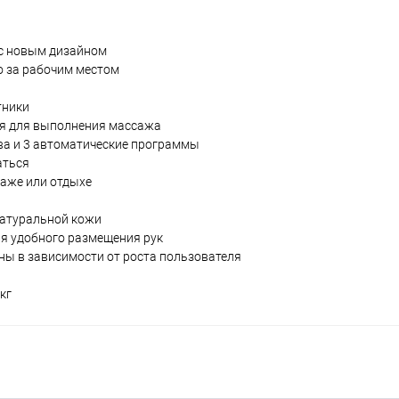
 с новым дизайном
о за рабочим местом
тники
ся для выполнения массажа
ва и 3 автоматические программы
аться
аже или отдыхе
натуральной кожи
я удобного размещения рук
ны в зависимости от роста пользователя
кг