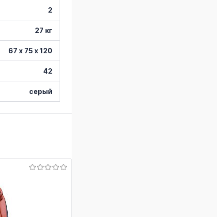
2
27 кг
67 х 75 х 120
42
серый