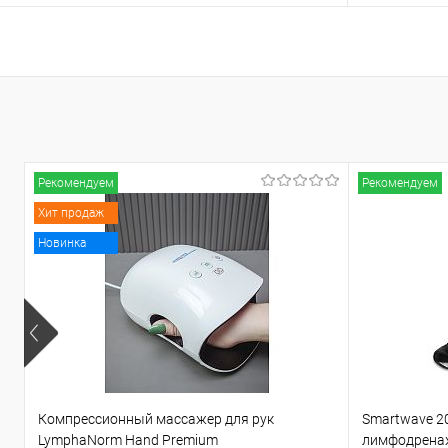
Подписаться
В избранное
Недоступно
В избранн
Цвет корпуса
серый
Чёрный
Белый
Рекомендуем
Рекомендуем
Хит продаж
Новинка
Компрессионный массажер для рук
Smartwave 2
LymphaNorm Hand Premium
лимфодрена