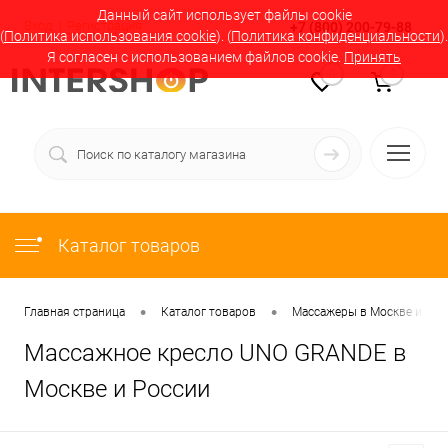
Данный сайт использует файлы cookie
Вход
Регистрация
+7 (800) 200-79-88
(
Политика использования cookie
). (
Политика конфиденциальности
).
Я согласен с использованием файлов cookie.
Принять
0
0
Каталог товаров
•
•
Главная страница
Каталог товаров
Массажеры в Москве и Рос
Массажное кресло UNO GRANDE в
Москве и России