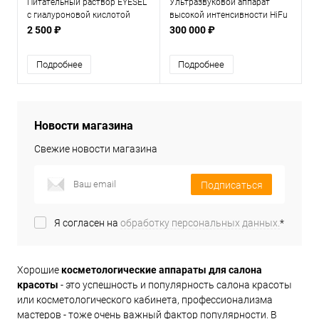
Питательный раствор EYESEL
Ультразвуковой аппарат
с гиалуроновой кислотой
высокой интенсивности HiFu
для лица и тела
2 500 ₽
300 000 ₽
Подробнее
Подробнее
Новости магазина
Свежие новости магазина
Подписаться
Я согласен на
обработку персональных данных.
*
Хорошие
косметологические аппараты для салона
красоты
- это успешность и популярность салона красоты
или косметологического кабинета, профессионализма
мастеров - тоже очень важный фактор популярности. В