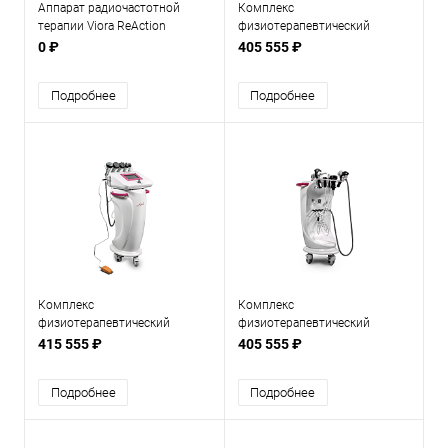
Аппарат радиочастотной
Комплекс
терапии Viora ReAction
физиотерапевтический
Scopula CaviPro VRF I
0 ₽
405 555 ₽
Подробнее
Подробнее
Комплекс
Комплекс
физиотерапевтический
физиотерапевтический
Scopula CaviPro VRF II
Scopula CaviPro VRFM I
415 555 ₽
405 555 ₽
Подробнее
Подробнее