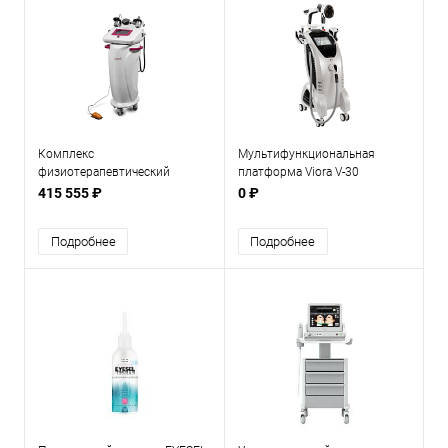
Комплекс
Мультифункциональная
физиотерапевтический
платформа Viora V-30
Scopula CaviPro VRMF II
415 555 ₽
0 ₽
Подробнее
Подробнее