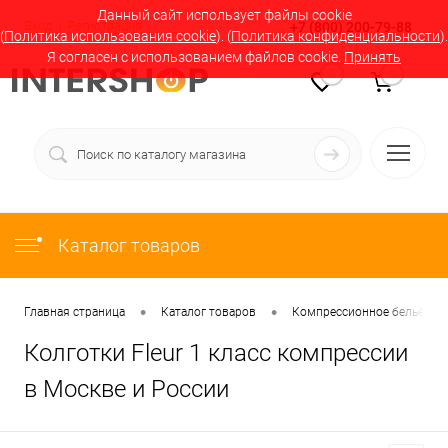
Данный сайт использует файлы cookie
Вход
Регистрация
+7 (800) 200-79-88
(
Политика использования cookie
). (
Политика конфиденциальности
).
Я согласен с использованием файлов cookie.
Принять
0
0
Каталог товаров
•
•
Главная страница
Каталог товаров
Компрессионное бельё в М
Колготки Fleur 1 класс компрессии
в Москве и России