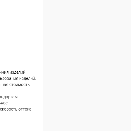
линия изделий
ьзования изделий.
енная стоимость
тандартам
ьное
 скорость оттока