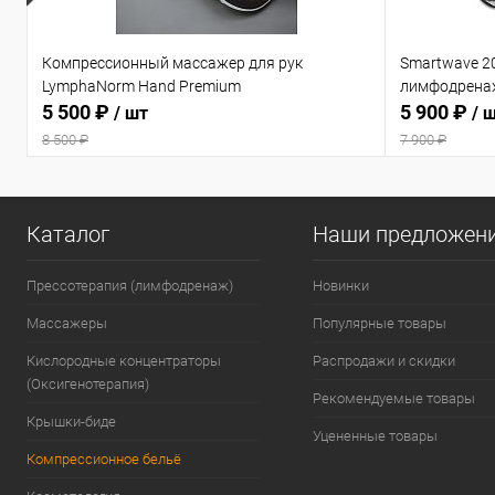
Компрессионный массажер для рук
Smartwave 2
LymphaNorm Hand Premium
лимфодрена
5 500 ₽
5 900 ₽
/ шт
/ 
8 500 ₽
7 900 ₽
Каталог
Наши предложен
Прессотерапия (лимфодренаж)
Новинки
Массажеры
Популярные товары
Кислородные концентраторы
Распродажи и скидки
(Оксигенотерапия)
Рекомендуемые товары
Крышки-биде
Уцененные товары
Компрессионное бельё