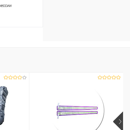
рессии
аться
Недоступно