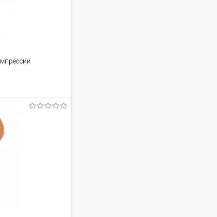
омпрессии
аться
Недоступно