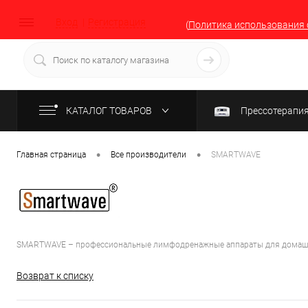
Вход
Регистрация
(
Политика использования 
КАТАЛОГ ТОВАРОВ
Прессотерапи
•
•
Главная страница
Все производители
SMARTWAVE
SMARTWAVE – профессиональные лимфодренажные аппараты для домашнего 
Возврат к списку