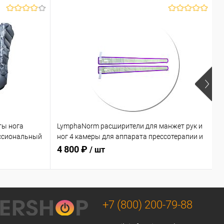
ты нога
LymphaNorm расширители для манжет рук и
L
ссиональный
ног 4 камеры для аппарата прессотерапии и
к
лимфодренажа
л
4 800 ₽
1
/ шт
соты
+7 (800) 200-79-88