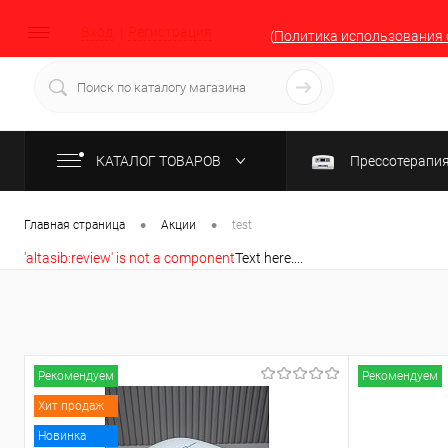
Вход
Регистрация
(
Политика использования 
КАТАЛОГ ТОВАРОВ
Прессотерапи
•
•
Главная страница
Акции
test
'altasib:review' is not a component
Text here....
Рекомендуем
Рекомендуем
Хит продаж
Новинка