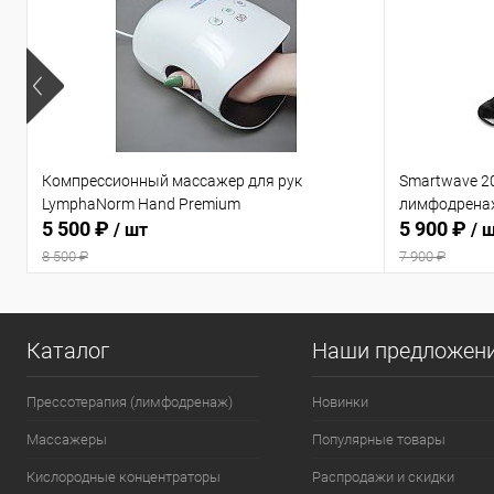
Компрессионный массажер для рук
Smartwave 2
LymphaNorm Hand Premium
лимфодрена
5 500 ₽
5 900 ₽
/ шт
/ 
8 500 ₽
7 900 ₽
Каталог
Наши предложен
Прессотерапия (лимфодренаж)
Новинки
Массажеры
Популярные товары
Кислородные концентраторы
Распродажи и скидки