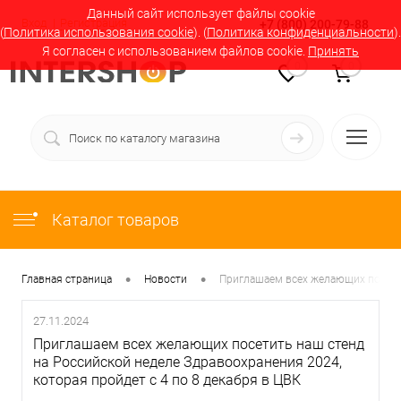
Данный сайт использует файлы cookie
Вход
Регистрация
+7 (800) 200-79-88
(
Политика использования cookie
). (
Политика конфиденциальности
).
Я согласен с использованием файлов cookie.
Принять
0
0
Каталог товаров
•
•
Главная страница
Новости
Приглашаем всех желающих посетит
27.11.2024
Приглашаем всех желающих посетить наш стенд
на Российской неделе Здравоохранения 2024,
которая пройдет с 4 по 8 декабря в ЦВК
«Экспоцентр».