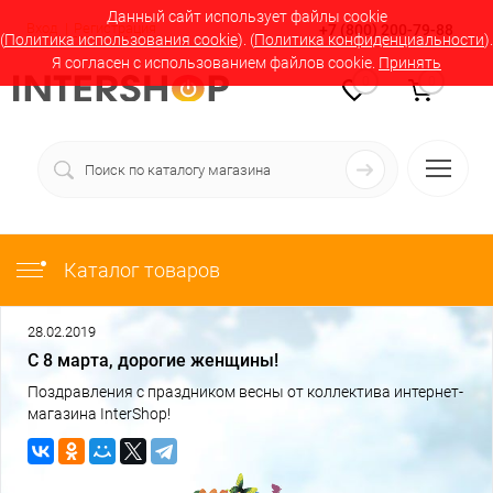
Данный сайт использует файлы cookie
Вход
Регистрация
+7 (800) 200-79-88
(
Политика использования cookie
). (
Политика конфиденциальности
).
Я согласен с использованием файлов cookie.
Принять
0
0
Каталог товаров
28.02.2019
С 8 марта, дорогие женщины!
Поздравления с праздником весны от коллектива интернет-
магазина InterShop!