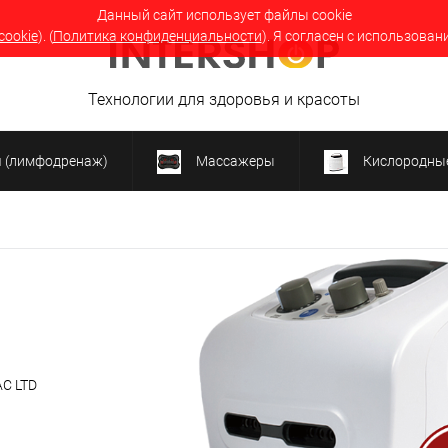
Данный сайт использует файлы cookie
cookie
). (
Политика конфиденциальности
). Я согласен с использован
Технологии для здоровья и красоты
я (лимфодренаж)
Массажеры
Кислородные
AC LTD