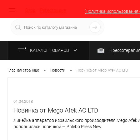
Вход
Регистрация
(
Политика использования 
КАТАЛОГ ТОВАРОВ
Прессотерапи
•
•
Главная страница
Новости
Новинка от Mego Afek AC LTD
01.04.2018
Новинка от Mego Afek AC LTD
Линейка аппаратов израильского производителя Mego Afek 
пополнилась новинкой — Phlebo Press New.