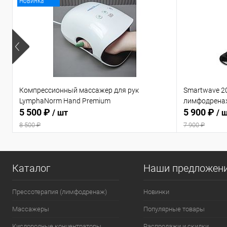
Новинка
Компрессионный массажер для рук
Smartwave 2
LymphaNorm Hand Premium
лимфодрена
5 500 ₽
5 900 ₽
/ шт
/ 
8 500 ₽
7 900 ₽
Каталог
Наши предложен
Прессотерапия (лимфодренаж)
Новинки
Массажеры
Популярные товары
Кислородные концентраторы
Распродажи и скидки