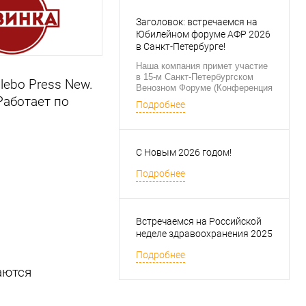
Заголовок: встречаемся на
Юбилейном форуме АФР 2026
в Санкт-Петербурге!
Наша компания примет участие
в 15-м Санкт-Петербургском
ebo Press New.
Венозном Форуме (Конференция
АФР). Будем рады личному
аботает по
Подробнее
знакомству,
профессиональному общению и
обсуждению перспектив
оснащения ваших медицинских
С Новым 2026 годом!
центров системами аппаратного
лимфодренажа.
Подробнее
Встречаемся на Российской
неделе здравоохранения 2025
Подробнее
аются