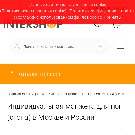
Данный сайт использует файлы cookie
Вход
Регистрация
+7 (800) 200-79-88
(
Политика использования cookie
). (
Политика конфиденциальности
).
Я согласен с использованием файлов cookie.
Принять
0
0
Каталог товаров
•
•
Главная страница
Каталог товаров
Прессотерапия (лимфодрен
Индивидуальная манжета для ног
(стопа) в Москве и России