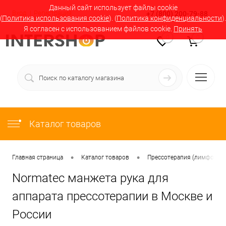
Данный сайт использует файлы cookie
Вход
Регистрация
+7 (800) 200-79-88
(
Политика использования cookie
). (
Политика конфиденциальности
).
Я согласен с использованием файлов cookie.
Принять
0
0
Каталог товаров
•
•
Главная страница
Каталог товаров
Прессотерапия (лимфодрен
Normatec манжета рука для
аппарата прессотерапии в Москве и
России