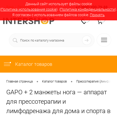
Данный сайт использует файлы cookie
Вход
Регистрация
+7 (800) 200-79-88
(
Политика использования cookie
). (
Политика конфиденциальности
).
Я согласен с использованием файлов cookie.
Принять
0
0
Каталог товаров
•
•
Главная страница
Каталог товаров
Прессотерапия (лимфодрен
GAPO + 2 манжеты нога — аппарат
для прессотерапии и
лимфодренажа для дома и спорта в