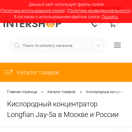
Данный сайт использует файлы cookie
Вход
Регистрация
+7 (800) 200-79-88
(
Политика использования cookie
). (
Политика конфиденциальности
).
Я согласен с использованием файлов cookie.
Принять
0
0
Каталог товаров
•
•
Главная страница
Каталог товаров
Кислородные концентратор
Кислородный концентратор
Longfian Jay-5a в Москве и России