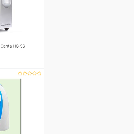
 Canta HG-5S
аться
Недоступно