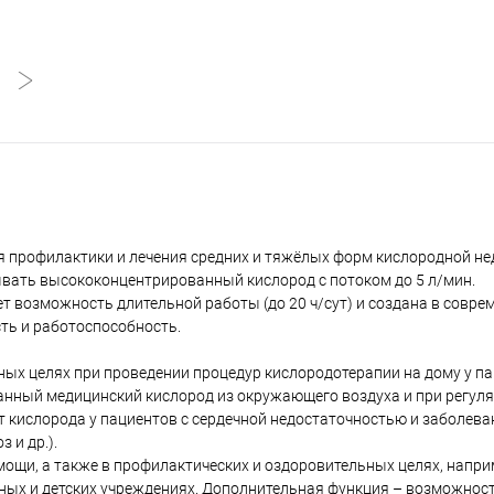
я профилактики и лечения средних и тяжёлых форм кислородной не
тывать высококонцентрированный кислород с потоком до 5 л/мин.
 возможность длительной работы (до 20 ч/сут) и создана в совре
ть и работоспособность.
ых целях при проведении процедур кислородотерапии на дому у па
анный медицинский кислород из окружающего воздуха и при регул
 кислорода у пациентов с сердечной недостаточностью и заболев
 и др.).
щи, а также в профилактических и оздоровительных целях, напри
ртных и детских учреждениях. Дополнительная функция – возможнос