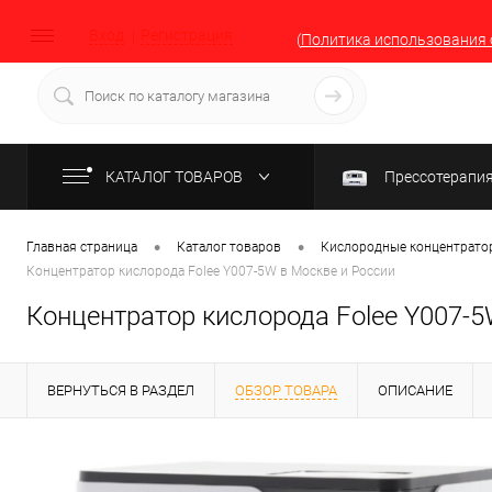
Вход
Регистрация
(
Политика использования 
КАТАЛОГ ТОВАРОВ
Прессотерапи
•
•
Главная страница
Каталог товаров
Кислородные концентратор
Концентратор кислорода Folee Y007-5W в Москве и России
Концентратор кислорода Folee Y007-5
ВЕРНУТЬСЯ В РАЗДЕЛ
ОБЗОР ТОВАРА
ОПИСАНИЕ