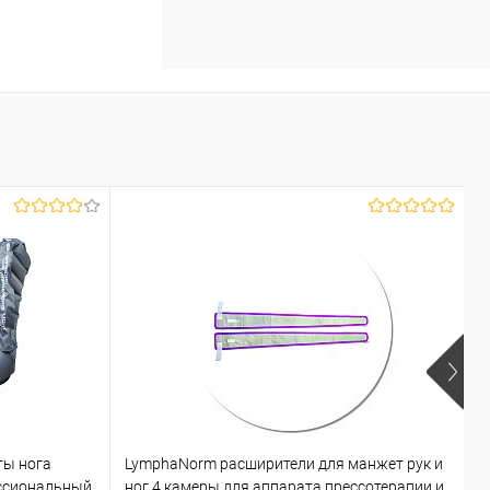
ты нога
LymphaNorm расширители для манжет рук и
L
ссиональный
ног 4 камеры для аппарата прессотерапии и
к