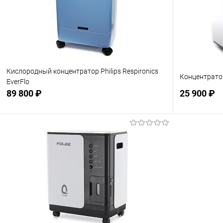
Кислородный концентратор Philips Respironics
Концентрато
EverFlo
89 800 ₽
25 900 ₽
Подписаться
В избранное
Недоступно
В избранн