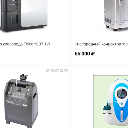
р кислорода Folee Y007-1W
Кислородный концентратор
65 000 ₽
Подписаться
Подпис
ое
Недоступно
В избранное