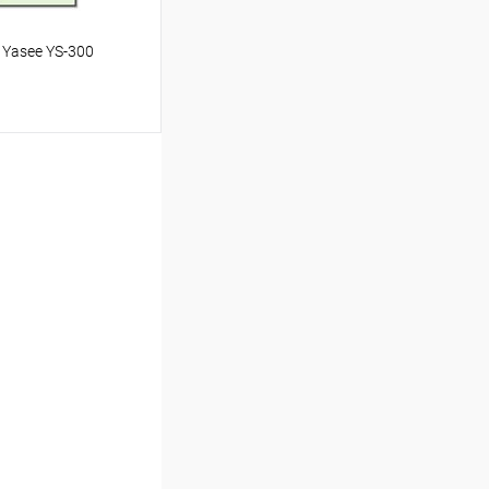
Yasee YS-300
аться
Недоступно