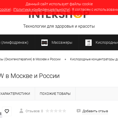
Данный сайт использует файлы cookie
cookie
). (
Политика конфиденциальности
). Я согласен с использован
Технологии для здоровья и красоты
я (лимфодренаж)
Массажеры
Кислородные
•
ы (Оксигенотерапия) в Москве и России
Кислородные концентраторы д
W в Москве и России
ХАРАКТЕРИСТИКИ
ПОХОЖИЕ ТОВАРЫ
Отзывов: 0
Добавить отзыв