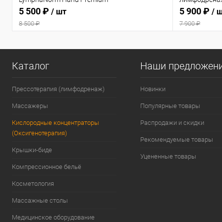
5 500 ₽
5 900 ₽
/ шт
/ 
8 500 ₽
7 900 ₽
Каталог
Наши предложен
Прессотерапия (лимфодренаж)
Новинки
Массажеры
Популярные товары
Кислородные концентраторы
Распродажи и скидки
(Оксигенотерапия)
Рекомендуемые товары
Крышки-биде
Уцененные товары
Компрессионное бельё
Косметология
Массажные столы
Медицинское оборудование