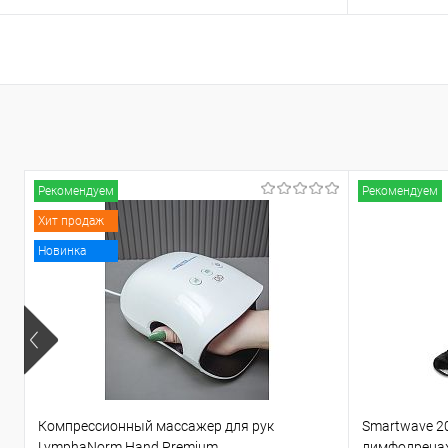
Подписаться
В избранное
Недоступно
В избранн
Рекомендуем
Рекомендуем
Хит продаж
Новинка
Компрессионный массажер для рук
Smartwave 2
LymphaNorm Hand Premium
лимфодрена