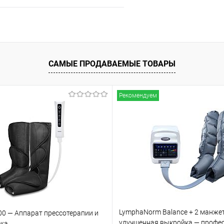
Подписаться
ое
Недоступно
САМЫЕ ПРОДАВАЕМЫЕ ТОВАРЫ
Рекомендуем
LymphaNorm Balance + 2 манже
00 — Аппарат прессотерапии и
улучшенная выкройка — профе
жа