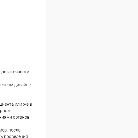
достаточности.
менном дизайне.
циента или же в
ярном
аниями органов
мер, после
ть проведения