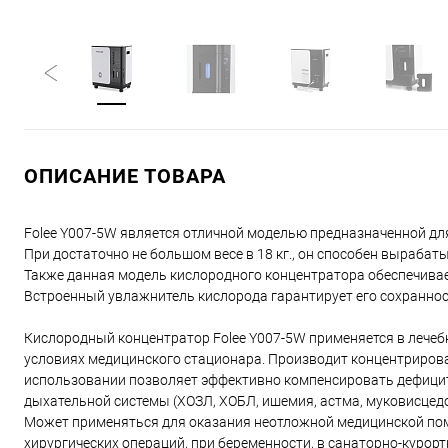
ОПИСАНИЕ ТОВАРА
Folee Y007-5W является отличной моделью предназначенной дл
При достаточно не большом весе в 18 кг., он способен выраба
Также данная модель кислородного концентратора обеспечивает
Встроенный увлажнитель кислорода гарантирует его сохраннос
Кислородный концентратор Folee Y007-5W применяется в лечебн
условиях медицинского стационара. Производит концентриров
использовании позволяет эффективно компенсировать дефицит
дыхательной системы (ХОЗЛ, ХОБЛ, ишемия, астма, муковисцедоз
Может применяться для оказания неотложной медицинской помо
хирургических операций, при беременности, в санаторно-куро