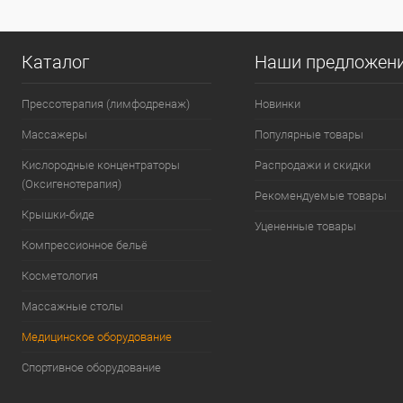
Каталог
Наши предложен
Прессотерапия (лимфодренаж)
Новинки
Массажеры
Популярные товары
Кислородные концентраторы
Распродажи и скидки
(Оксигенотерапия)
Рекомендуемые товары
Крышки-биде
Уцененные товары
Компрессионное бельё
Косметология
Массажные столы
Медицинское оборудование
Спортивное оборудование