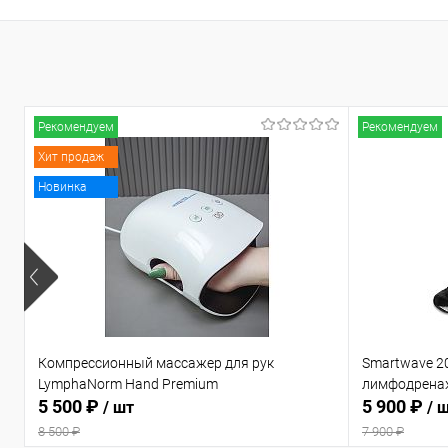
В избранное
Недоступно
В избранн
Рекомендуем
Рекомендуем
Хит продаж
Новинка
Компрессионный массажер для рук
Smartwave 2
LymphaNorm Hand Premium
лимфодрена
5 500 ₽
5 900 ₽
/ шт
/ 
8 500 ₽
7 900 ₽