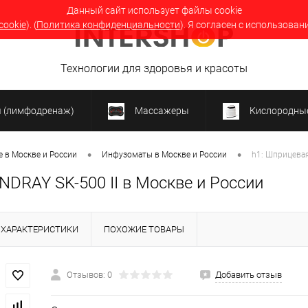
Данный сайт использует файлы cookie
cookie
). (
Политика конфиденциальности
). Я согласен с использован
Технологии для здоровья и красоты
я (лимфодренаж)
Массажеры
Кислородные
•
•
 в Москве и России
Инфузоматы в Москве и России
h1: Шприцевая
DRAY SK-500 II в Москве и России
ХАРАКТЕРИСТИКИ
ПОХОЖИЕ ТОВАРЫ
Отзывов: 0
Добавить отзыв