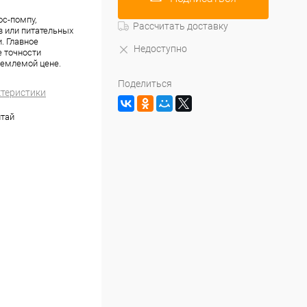
с-помпу,
Рассчитать доставку
 или питательных
. Главное
Недоступно
 точности
иемлемой цене.
Поделиться
ктеристики
итай