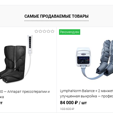
ое
Недоступно
САМЫЕ ПРОДАВАЕМЫЕ ТОВАРЫ
Рекомендуем
LymphaNorm Balance + 2 манже
00 — Аппарат прессотерапии и
улучшенная выкройка — профе
жа
аппарат для прессотерапии и
84 000 ₽
шт
/ шт
лимфодренажа для салона кра
103 600 ₽