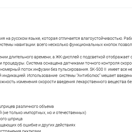
я на русском языке, которая отличается влагоустойчивостью. Раб
истемы навигации: всего несколько функциональных кнопок позво
нии длительного времени, а ЖК-дисплей с подсветкой отображает
и процедуры. Система оснащена датчиками точного контроля скоро
вномерный поток инфузии без пульсирования. SK-500 II имеет все 
вой индикацией. Использование системы “Антиболюс” мешает введен
ожность изменения скорости введения лекарственного вещества б
 шприцев различного объема
(не только импортных, но и отечественных)
мого шприца
бщающих об ошибке и других действиях
 устранения окклюзии