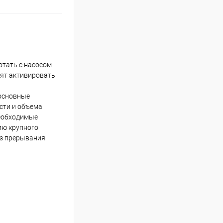
отать с насосом
лят активировать
 основные
сти и объема
необходимые
ию крупного
ез прерывания