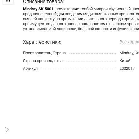
Описание товара:
Mindray SK-500 II
представляет собой микроинфузионный насо
предназначенный для введения медикаментозных препаратов
смесей пациенту на протяжении длительного периода времени
преимущество данного насоса заключается в высоком уровне
устанавливаемой дозировки, большой скорости инфузии и пр
Характеристики:
Все хара
Производитель, Страна
Mindray, К
Страна производства
Китай
Артикул
2002017