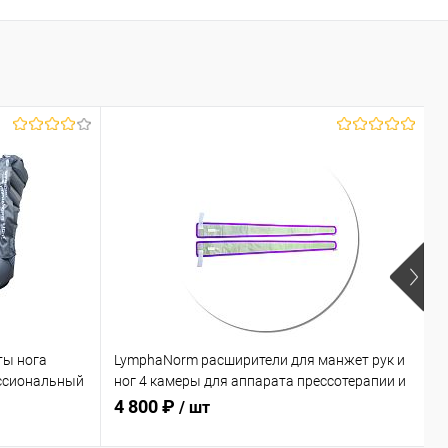
ты нога
LymphaNorm расширители для манжет рук и
L
ссиональный
ног 4 камеры для аппарата прессотерапии и
к
лимфодренажа
л
4 800 ₽
1
/ шт
соты