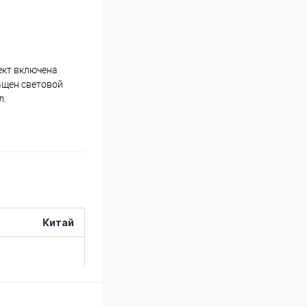
ект включена
ащен световой
л.
Китай