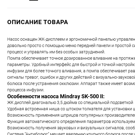
ОПИСАНИЕ ТОВАРА
Насос оснащен ЖК-дисплеем и эргономичной панелью управлени
довольно просто с помощью меню передней панели и простой с
процесс и управлять им без особых затруднений.
Помпа обеспечивает точное дозированное вливание на протяже
параметры. Удобный интерфейс для быстрой и точной настройк
инфузии для более точного вливания, а помпа обеспечивает ра
сигналы тревог, ошибок и других действий с визуально-звуко
болюса после устранения окклюзии. Аппарат также имеет возм
процесса инфузии.
Особенности насоса Mindray SK-500 II:
ЖК дисплей диагональю 3,5 дюйма со специальной подсветкой
Удобная встроенная ниша со штоком толкателя для установки
Возможность применения шприцов популярных производителей 
Функция автоматического определения параметров используе
Возможность получения звуковых и визуальных сигналов, соо
Система “Антиболюс” мешает введению крупного болюса после