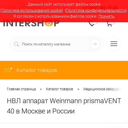
Данный сайт использует файлы cookie
Вход
Регистрация
+7 (800) 200-79-88
(
Политика использования cookie
). (
Политика конфиденциальности
).
Я согласен с использованием файлов cookie.
Принять
0
0
Каталог товаров
•
•
Главная страница
Каталог товаров
Медицинское оборудование
НВЛ аппарат Weinmann prismaVENT
40 в Москве и России