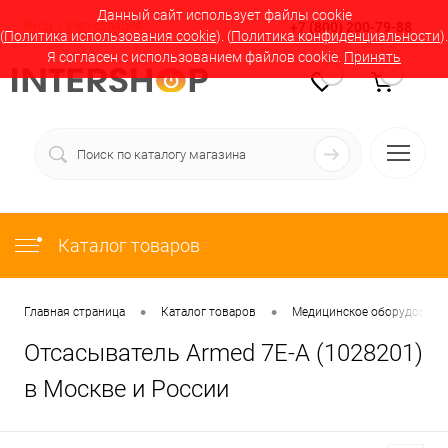
Данный сайт использует файлы cookie
Вход
Регистрация
+7 (800) 200-79-88
(
Политика использования cookie
). (
Политика конфиденциальности
).
Я согласен с использованием файлов cookie.
Принять
0
0
Каталог товаров
•
•
Главная страница
Каталог товаров
Медицинское оборудование
Отсасыватель Armed 7Е-А (1028201)
в Москве и России