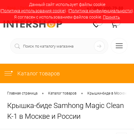
Данный сайт использует файлы cookie
Вход
Регистрация
+7 (800) 200-79-88
(
Политика использования cookie
). (
Политика конфиденциальности
).
Я согласен с использованием файлов cookie.
Принять
0
0
Каталог товаров
•
•
Главная страница
Каталог товаров
Крышки-биде в Москве и Р
Крышка-биде Samhong Magic Clean
K-1 в Москве и России