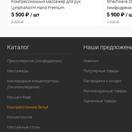
Компрессионный массажер для рук
Smartwave 2
LymphaNorm Hand Premium
лимфодрена
5 500 ₽
5 900 ₽
/ шт
/ 
8 500 ₽
7 900 ₽
Каталог
Наши предложен
Прессотерапия (лимфодренаж)
Новинки
Массажеры
Популярные товары
Кислородные концентраторы
Распродажи и скидки
(Оксигенотерапия)
Рекомендуемые товары
Крышки-биде
Уцененные товары
Компрессионное бельё
Косметология
Массажные столы