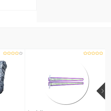
аться
Недоступно