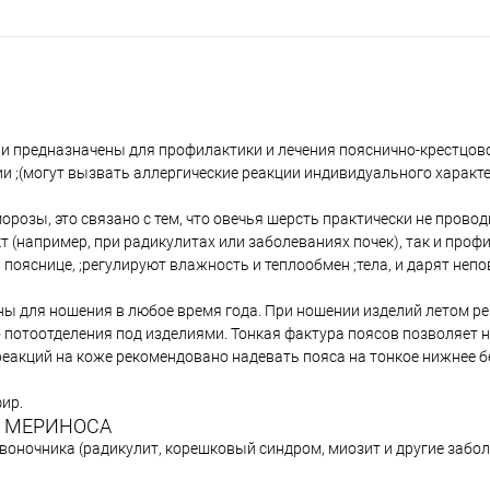
и предназначены для профилактики и лечения пояснично-крестцово
и ;(могут вызвать аллергические реакции индивидуального характ
розы, это связано с тем, что овечья шерсть практически не провод
 (например, при радикулитах или заболеваниях почек), так и профи
 пояснице, ;регулируют влажность и теплообмен ;тела, и дарят не
ны для ношения в любое время года. При ношении изделий летом р
 потоотделения под изделиями. Тонкая фактура поясов позволяет н
акций на коже рекомендовано надевать пояса на тонкое нижнее бе
фир.
И МЕРИНОСА
воночника (радикулит, корешковый синдром, миозит и другие забол