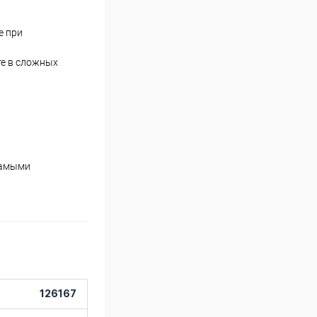
е при
те в сложных
 самыми
126167