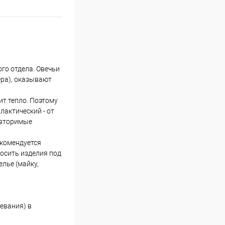
го отдела. Овечьи
ера), оказывают
ит тепло. Поэтому
лактический - от
повторимые
екомендуется
осить изделия под
лье (майку,
евания) в