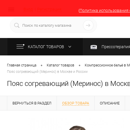
Вход
Регистрация
(
Политика использования 
КАТАЛОГ ТОВАРОВ
Прессотерапи
•
•
Главная страница
Каталог товаров
Компрессионное бельё в М
Пояс согревающий (Меринос) в Москве и России
Пояс согревающий (Меринос) в Москв
ВЕРНУТЬСЯ В РАЗДЕЛ
ОБЗОР ТОВАРА
ОПИСАНИЕ