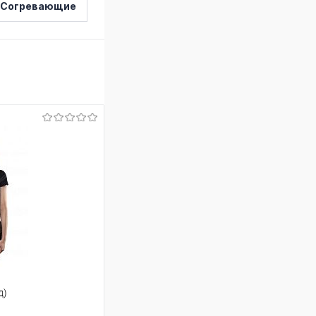
Согревающие
д)