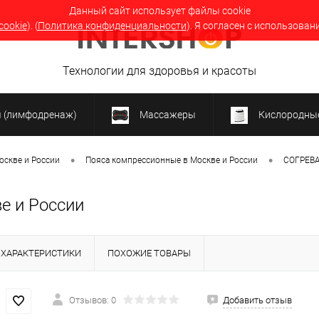
Данный сайт использует файлы cookie
cookie
). (
Политика конфиденциальности
). Я согласен с использован
Технологии для здоровья и красоты
я (лимфодренаж)
Массажеры
Кислородные
•
•
оскве и России
Пояса компрессионные в Москве и России
СОГРЕВА
е и России
ХАРАКТЕРИСТИКИ
ПОХОЖИЕ ТОВАРЫ
Отзывов: 0
Добавить отзыв