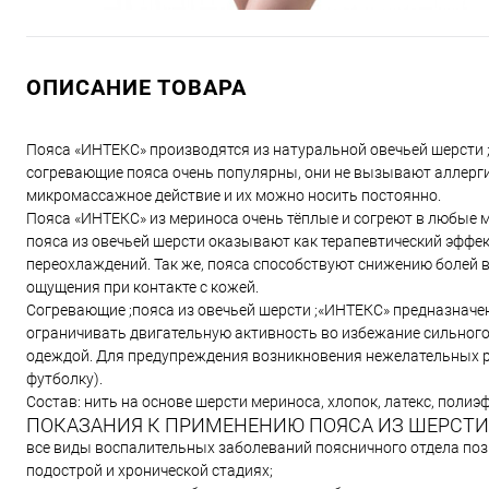
ОПИСАНИЕ ТОВАРА
Пояса «ИНТЕКС» производятся из натуральной овечьей шерсти ;
согревающие пояса очень популярны, они не вызывают аллерги
микромассажное действие и их можно носить постоянно.
Пояса «ИНТЕКС» из мериноса очень тёплые и согреют в любые мо
пояса из овечьей шерсти оказывают как терапевтический эффект
переохлаждений. Так же, пояса способствуют снижению болей в
ощущения при контакте с кожей.
Согревающие ;пояса из овечьей шерсти ;«ИНТЕКС» предназначе
ограничивать двигательную активность во избежание сильного
одеждой. Для предупреждения возникновения нежелательных ре
футболку).
Состав: нить на основе шерсти мериноса, хлопок, латекс, полиэ
ПОКАЗАНИЯ К ПРИМЕНЕНИЮ ПОЯСА ИЗ ШЕРСТ
все виды воспалительных заболеваний поясничного отдела поз
подострой и хронической стадиях;