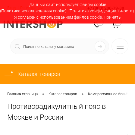
Данный сайт использует файлы cookie
Вход
Регистрация
+7 (800) 200-79-88
(
Политика использования cookie
). (
Политика конфиденциальности
).
Я согласен с использованием файлов cookie.
Принять
0
0
Каталог товаров
•
•
Главная страница
Каталог товаров
Компрессионное бельё в М
Противорадикулитный пояс в
Москве и России