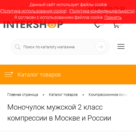
Данный сайт использует файлы cookie
Вход
Регистрация
+7 (800) 200-79-88
(
Политика использования cookie
). (
Политика конфиденциальности
).
Я согласен с использованием файлов cookie.
Принять
0
0
Каталог товаров
•
•
Главная страница
Каталог товаров
Компрессионное бельё в М
Моночулок мужской 2 класс
компрессии в Москве и России