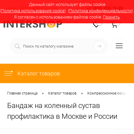
Данный сайт использует файлы cookie
Вход
Регистрация
+7 (800) 200-79-88
(
Политика использования cookie
). (
Политика конфиденциальности
).
Я согласен с использованием файлов cookie.
Принять
0
0
Каталог товаров
•
•
Главная страница
Каталог товаров
Компрессионное бельё в М
Бандаж на коленный сустав
профилактика в Москве и России