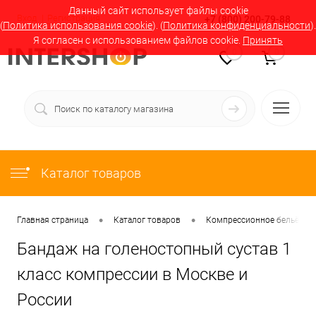
Данный сайт использует файлы cookie
Вход
Регистрация
+7 (800) 200-79-88
(
Политика использования cookie
). (
Политика конфиденциальности
).
Я согласен с использованием файлов cookie.
Принять
0
0
Каталог товаров
•
•
Главная страница
Каталог товаров
Компрессионное бельё в М
Бандаж на голеностопный сустав 1
класс компрессии в Москве и
России