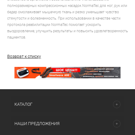
полноразмерных компрессионных насадок NormaTec для ног, рук или
бедер омолаживает мышечную ткань и резко уменьшает чувство
стянутости и болезненность. При использовании в качестве части
протокола реабилитации NormaTec помогает ускорить
выздоровление, улучшить результаты и повысить удовлетворенность
пациентов.
Возврат к списку
КАТАЛОГ
НАШИ ПРЕДЛОЖЕНИЯ