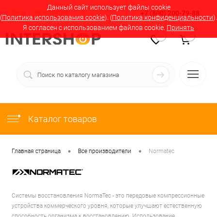
Данный сайт использует файлы cookie
Вход
Регистрация
+7 (800) 200-79-88
(
Политика использования cookie
). (
Политика конфиденциальности
).
Я согласен с использованием файлов cookie.
Принять
0
0
Каталог товаров
•
•
Главная страница
Все производители
Normatec
Системы восстановления NormaTec - это передовые компрессионные
устройства коммерческого уровня, которые улучшают естественную
способность организма к восстановлению. Использование