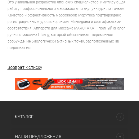
Это уникальная разработка японских специалистов, имитирующая
работу профессионального массажиста по акупунктурным точкам.
Качество и эффективность массажеров Марутака подтверждено
регистрационным удостоверением Минздрава и сертификатами
соответствия. Аппарата для массажа MARUTAKA – полный аналог
ручного массажа Шиацу, который обеспечивает переменное
возбуждение биологически активных точек, расположенных на
подошвах ног.
Возврат к списку
КАТАЛОГ
НАШИ ПРЕДЛОЖЕНИЯ