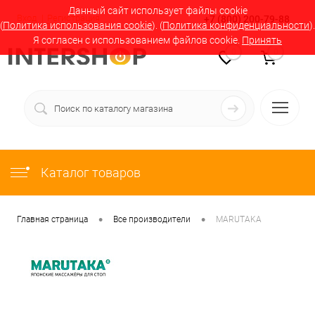
Данный сайт использует файлы cookie
Вход
Регистрация
+7 (800) 200-79-88
(
Политика использования cookie
). (
Политика конфиденциальности
).
Я согласен с использованием файлов cookie.
Принять
0
0
Каталог товаров
•
•
Главная страница
Все производители
MARUTAKA