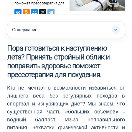
поможет прессотерапия для
похудения. Кто не мечтал о
возможности избавиться от
лишнего веса без
регулярных походов в
спортзал и изнуряющих
Содержание
диет? Мы знаем, что
существенная часть
«больших объемов» - водный
балласт.
Пора готовиться к наступлению
лета? Принять стройный облик и
поправить здоровье поможет
прессотерапия для похудения.
Кто не мечтал о возможности избавиться от
лишнего веса без регулярных походов в
спортзал и изнуряющих диет? Мы знаем, что
существенная часть «больших объемов» -
водный балласт. Из-за неправильного
питания, нехватки физической активности и