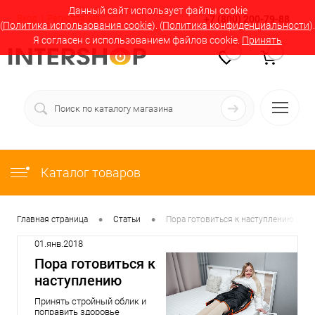
Данный сайт использует файлы cookie
Вход
Регистрация
+7 (800) 200-79-88
(
Политика использования cookie
). (
Политика конфиденциальности
).
Я согласен с использованием файлов cookie.
Принять
0
0
Каталог товаров
•
•
Главная страница
Статьи
Пора готовиться к наступлению лета?
01.янв.2018
Пора готовиться к
наступлению
лета?!
Принять стройный облик и
поправить здоровье